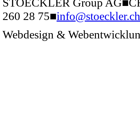
STOECKLER Group AG
■
CH
260 28 75
■
info@stoeckler.c
Webdesign & Webentwicklun