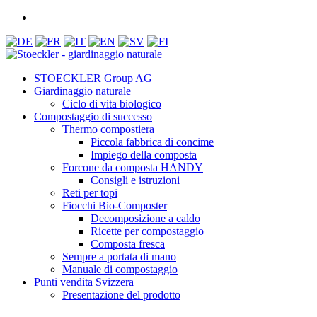
STOECKLER Group AG
Giardinaggio naturale
Ciclo di vita biologico
Compostaggio di successo
Thermo compostiera
Piccola fabbrica di concime
Impiego della composta
Forcone da composta HANDY
Consigli e istruzioni
Reti per topi
Fiocchi Bio-Composter
Decomposizione a caldo
Ricette per compostaggio
Composta fresca
Sempre a portata di mano
Manuale di compostaggio
Punti vendita Svizzera
Presentazione del prodotto