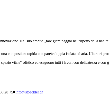
ovazione. Nel suo ambito „fare giardinaggio nel rispetto della natur
na compostiera rapida con parete doppia isolata ad aria. Ulteriori prod
.
spazio vitale“ olistico ed eseguono tutti i lavori con delicatezza e con
260 28 75
■
info@stoeckler.ch