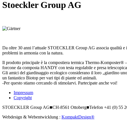
Stoeckler Group AG
Da oltre 30 anni l’attuale STOECKLER Group AG associa qualità e inn
problemi in armonia con la natura.
Il prodotto principale è la compostiera termica Thermo-Komposter® – u
forcone da composta HANDY con testa regolabile e presa telescopica
Gli amici del giardinaggio ecologico considerano il loro „giardino uno 
un fantastico Biotop per vari tipi di piante ed animali.
-Per questo stiamo cercando di stimolarvi. Partecipate anche voi!
Impressum
Copyright
STOECKLER Group AG
■
CH-8561 Ottoberg
■
Telefon +41 (0) 55 
Webdesign & Webentwicklung :
KompaktDesign®