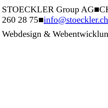
STOECKLER Group AG
■
CH
260 28 75
■
info@stoeckler.c
Webdesign & Webentwicklun