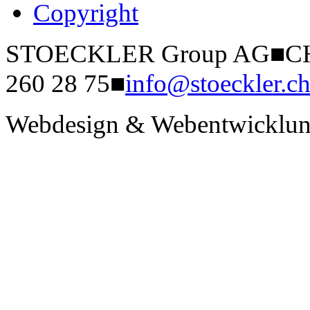
Copyright
STOECKLER Group AG
■
CH
260 28 75
■
info@stoeckler.c
Webdesign & Webentwicklun