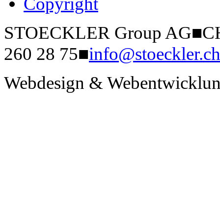
Copyright
STOECKLER Group AG
■
CH
260 28 75
■
info@stoeckler.c
Webdesign & Webentwicklun