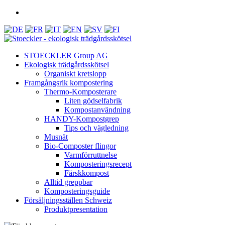
STOECKLER Group AG
Ekologisk trädgårdsskötsel
Organiskt kretslopp
Framgångsrik kompostering
Thermo-Komposterare
Liten gödselfabrik
Kompostanvändning
HANDY-Kompostgrep
Tips och vägledning
Musnät
Bio-Composter flingor
Varmförruttnelse
Komposteringsrecept
Färskkompost
Alltid greppbar
Komposteringsguide
Försäljningsställen Schweiz
Produktpresentation