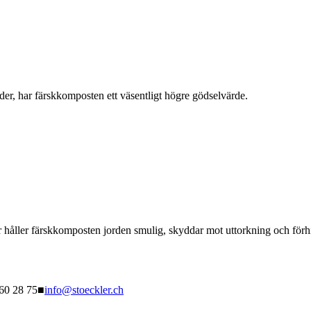
der, har färskkomposten ett väsentligt högre gödselvärde.
 håller färskkomposten jorden smulig, skyddar mot uttorkning och förhin
260 28 75
■
info@stoeckler.ch