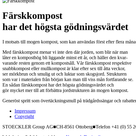
Färskkompost
har det högsta gödningsvärdet
I motsats till mogen kompost, som kan användas först efter flera måna
Med färskkompost menar vi inte den där jorden, som blir när man
låter en komposthög bli liggande minst ett år, och häller den kvar-
varande resten genom ett kompostsåll. Vår färskkompost respektive
snabbkompost eller mullkompost är klar efter sex till åtta veckor,
ser mörkbrun och smulig ut och luktar som skogsjord. Strukturen
som var i materialen från början kan man till viss mån fortfarande se.
En sådan färskkompost har det högsta gödningsvärdet och
gör mycket mer till att förbättra jordstrukturen än mogen kompost.
Generöst spritt som övertäckningsmull på trädgårdssängar och rabatter
Impressum
Copyright
STOECKLER Group AG
■
CH-8561 Ottoberg
■
Telefon +41 (0) 55 