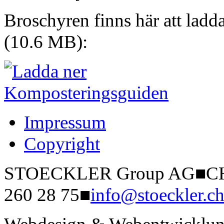
Broschyren finns här att ladd
(10.6 MB):
Impressum
Copyright
STOECKLER Group AG
■
CH
260 28 75
■
info@stoeckler.c