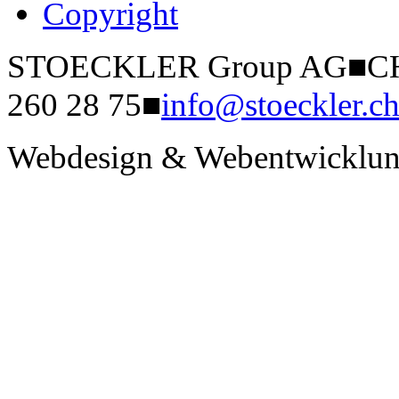
Copyright
STOECKLER Group AG
■
CH
260 28 75
■
info@stoeckler.c
Webdesign & Webentwicklun