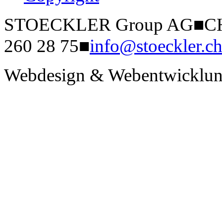
STOECKLER Group AG
■
CH
260 28 75
■
info@stoeckler.c
Webdesign & Webentwicklun