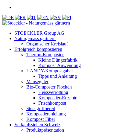
STOECKLER Group AG
Naturgemäss gärtnern
Organischer Kreislauf
Erfolgreich kompostieren
Thermo-Komposter
Kleine Düngerfabrik
Kompost-Anwendung
HANDY-Kompostgabel
Tipps und Anleitung
Mäusegitter
Bio-Composter Flocken
Heissverrottung
Kompostier-Rezepte
Frischkompost
Stets griffbereit
Kompostieranleitung
Kompost-Fibel
Verkaufsstellen Schweiz
Produktpräsentation