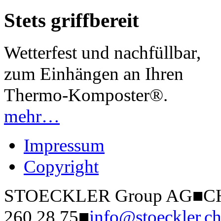
Stets griffbereit
Wetterfest und nachfüllbar,
zum Einhängen an Ihren
Thermo-Komposter®
.
mehr…
Impressum
Copyright
STOECKLER Group AG
■
CH
260 28 75
■
info@stoeckler.c