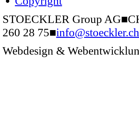
Copyright
STOECKLER Group AG
■
CH
260 28 75
■
info@stoeckler.c
Webdesign & Webentwicklun