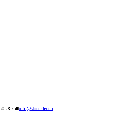
260 28 75
■
info@stoeckler.ch