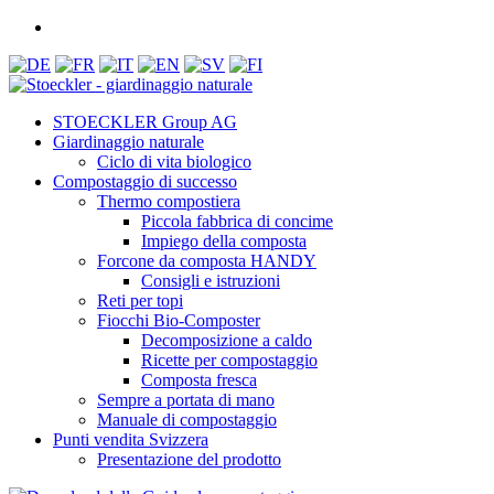
STOECKLER Group AG
Giardinaggio naturale
Ciclo di vita biologico
Compostaggio di successo
Thermo compostiera
Piccola fabbrica di concime
Impiego della composta
Forcone da composta HANDY
Consigli e istruzioni
Reti per topi
Fiocchi Bio-Composter
Decomposizione a caldo
Ricette per compostaggio
Composta fresca
Sempre a portata di mano
Manuale di compostaggio
Punti vendita Svizzera
Presentazione del prodotto