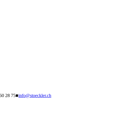
260 28 75
■
info@stoeckler.ch