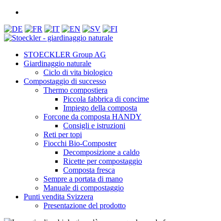
STOECKLER Group AG
Giardinaggio naturale
Ciclo di vita biologico
Compostaggio di successo
Thermo compostiera
Piccola fabbrica di concime
Impiego della composta
Forcone da composta HANDY
Consigli e istruzioni
Reti per topi
Fiocchi Bio-Composter
Decomposizione a caldo
Ricette per compostaggio
Composta fresca
Sempre a portata di mano
Manuale di compostaggio
Punti vendita Svizzera
Presentazione del prodotto