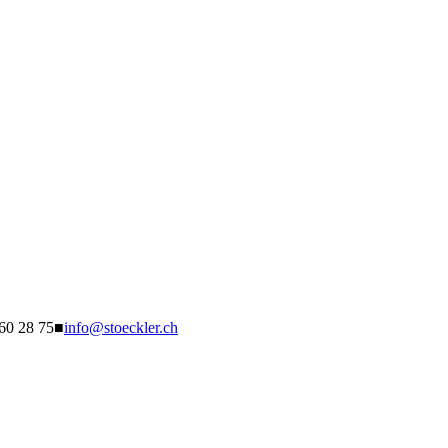
260 28 75
■
info@stoeckler.ch