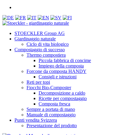
STOECKLER Group AG
Giardinaggio naturale
Ciclo di vita biologico
Compostaggio di successo
Thermo compostiera
Piccola fabbrica di concime
Impiego della composta
Forcone da composta HANDY
Consigli e istruzioni
Reti per topi
Fiocchi Bio-Composter
Decomposizione a caldo
Ricette per compostaggio
Composta fresca
Sempre a portata di mano
Manuale di compostaggio
Punti vendita Svizzera
Presentazione del prodotto