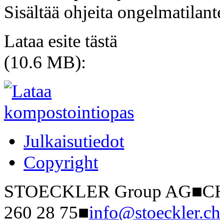
Sisältää ohjeita ongelmatilant
Lataa esite tästä
(10.6 MB):
Julkaisutiedot
Copyright
STOECKLER Group AG
■
CH
260 28 75
■
info@stoeckler.c