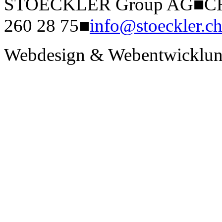
STOECKLER Group AG
■
CH
260 28 75
■
info@stoeckler.c
Webdesign & Webentwicklun