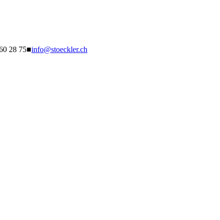
260 28 75
■
info@stoeckler.ch