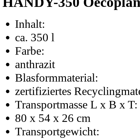
HANDY-350 Oecopla
Inhalt:
ca. 350 l
Farbe:
anthrazit
Blasformmaterial:
zertifiziertes Recyclingmat
Transportmasse L x B x T:
80 x 54 x 26 cm
Transportgewicht: