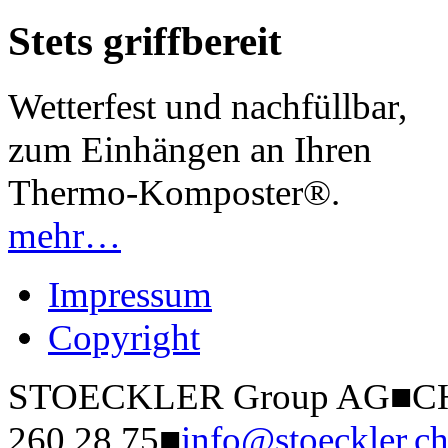
Stets griffbereit
Wetterfest und nachfüllbar,
zum Einhängen an Ihren
Thermo-Komposter®
.
mehr…
Impressum
Copyright
STOECKLER Group AG
■
CH
260 28 75
■
info@stoeckler.c